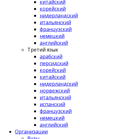
китайский
корейский
нидерландский
итальянский
французский
немецкий
английский
Третий язык
арабский
персидский
корейский
китайский
нидерландский
норвежский
итальянский
испанский
французский
немецкий
английский
Организации
Вузы