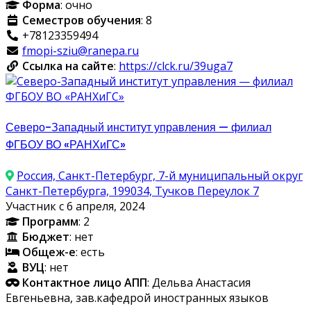
Форма
: очно
Семестров обучения
: 8
+78123359494
fmopi-sziu@ranepa.ru
Ссылка на сайте
:
https://clck.ru/39uga7
Северо-Западный институт управления — филиал
ФГБОУ ВО «РАНХиГС»
Россия, Санкт-Петербург, 7-й муниципальный округ
Санкт-Петербурга, 199034, Тучков Переулок 7
Участник с 6 апреля, 2024
Программ
: 2
Бюджет
: нет
Общеж-е
: есть
ВУЦ
: нет
Контактное лицо АПП
: Дельва Анастасия
Евгеньевна, зав.кафедрой иностранных языков