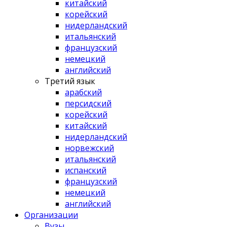
китайский
корейский
нидерландский
итальянский
французский
немецкий
английский
Третий язык
арабский
персидский
корейский
китайский
нидерландский
норвежский
итальянский
испанский
французский
немецкий
английский
Организации
Вузы